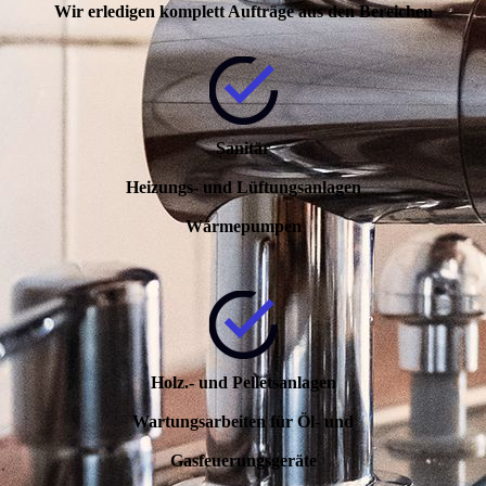
Wir erledigen komplett Aufträge aus den Bereichen
Sanitär
Heizungs- und Lüftungsanlagen
Wärmepumpen
Holz.- und Pelletsanlagen
Wartungsarbeiten für Öl- und
Gasfeuerungsgeräte