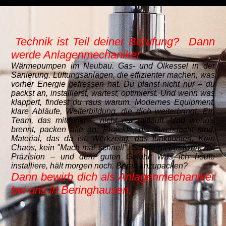
Technik ist Teil deiner Berufung?
Dann
werde Anlagenmechaniker
Wärmepumpen im Neubau. Gas- und Ölkessel in der
Sanierung. Lüftungsanlagen, die effizienter machen, was
vorher Energie gefressen hat. Du planst nicht nur – du
packst an, installierst, wartest, optimierst. Und wenn was
klappert, findest du raus warum. Modernes Equipment,
klare Abläufe, Weiterbildung, die dich weiterbringt. Ein
Team, das mitdenkt – nicht nur mitläuft. Und wenn's
brennt, packen alle an. Projekte, die durchdacht sind.
Material, das da ist. Werkzeug, das funktioniert. Kein
Chaos, kein "Mach mal schnell". Sondern Handwerk mit
Präzision – und dem guten Gefühl: Was ich heute
installiere, hält morgen noch. Bereit anzupacken?
Dann bewirb dich als Anlagenmechaniker
bei uns in Beringhausen.