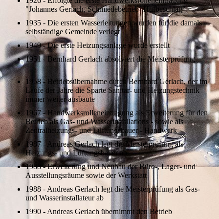
1926 - Erfolgte die erste Handwerksrolleneintragung
"Johannes Gerlach, Schmiedebetrieb- Hufbeschlag"
1935 - Die ersten Wasserleitungen wurden für die damals
selbständige Gemeinde verlegt
1949 - Die erste Heizungsanlage wurde erstellt
1951 - Bernhard Gerlach absolviert die Meisterprüfung
1958 - Betriebsübernahme durch Bernhard Gerlach, der im
Laufe der Jahre die Sparte Sanitär- und Heizungstechnik
immer weiter ausbaute
1967 - Handwerksrolleneintragung als Erweiterung für den
Betrieb als Gas- und Wasserinstallations - sowie als
Zentralheizungs- und Lüftungsbauer - Handwerk
1987 - Andreas Gerlach legt die Meisterprüfung als
Heizungs- und Lüftungsbauer ab
1988 - Erweiterung und Neubau der Büro-, Lager- und
Ausstellungsräume sowie der Werkstatt
1988 - Andreas Gerlach legt die Meisterprüfung als Gas-
und Wasserinstallateur ab
1990 - Andreas Gerlach übernimmt den Betrieb