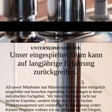
UNTERNEHMENS­PROFIL
Unser eingespieltes Team kann
auf langjährige Erfahrung
zurückgreifen.
All unsere Mitarbeiter und Mitarbeiterinnen wurden erfolgreich
ausgebildet und besuchen regelmäßig Fortbildungen in ihrem
individuellen Fachgebiet. Wir bieten Ihnen aber nicht nur
fachliche Expertise, sondern bilden uns auch in Sachen
Projektmanagement und ver­nünftiger Kostenplanung weiter!
Kleinen Projekten widmen wir uns mit genauso viel Ehr­geiz,