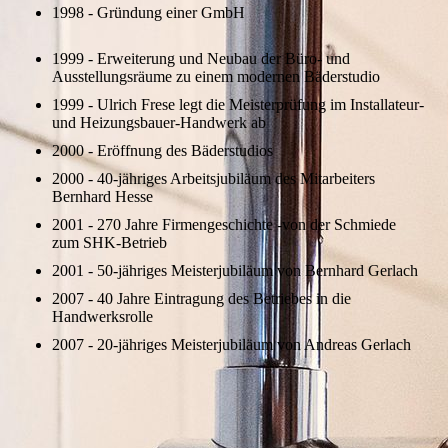
1998 - Gründung einer GmbH
1999 - Erweiterung und Neubau der Büro- und
Ausstellungsräume zu einem modernen Bäderstudio
1999 - Ulrich Frese legt die Meisterprüfung im Installateur-
und Heizungsbauer-Handwerk ab
2000 - Eröffnung des Bäderstudios
2000 - 40-jähriges Arbeitsjubiläum des Mitarbeiters
Bernhard Hesse
2001 - 270 Jahre Firmengeschichte -von der Schmiede
zum SHK-Betrieb
2001 - 50-jähriges Meisterjubiläum von Bernhard Gerlach
2007 - 40 Jahre Eintragung des Betriebes in die
Handwerksrolle
2007 - 20-jähriges Meisterjubiläum von Andreas Gerlach