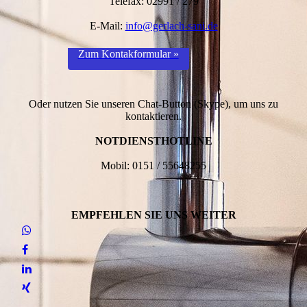
Telefax: 02991 / 279
E-Mail:
info@gerlach-sani.de
Zum Kontakformular »
Oder nutzen Sie unseren Chat-Button (Skype), um uns zu
kontaktieren.
NOTDIENSTHOTLINE
Mobil: 0151 / 55648255
EMPFEHLEN SIE UNS WEITER