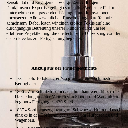
Sensibilität und Engagement wie großen Aufträgen.
Dank unserer Expertise gelingt es uns, Ihre Wünsche für Ihr
Unternehmen mit passenden Lösungen und Innovationen
umzusetzen. Alle wesentlichen Entscheidungen treffen wir
gemein­sam. Dabei legen wir einen großen Fokus auf eine
durchgängige Betreuung unserer Kunden durch unsere
erfahrene Projektleitung, die die technische Umsetzung von der
ersten Idee bis zur Fertigstellung begleitet.
Auszug aus der Firmen­geschichte
1731 - Joh.-Jodokus Gerlach gründete eine Schmiede in
Beringhausen
1800 - Zur Schmiede kam das Uhrenhandwerk hinzu, die
Herstellung und der Vertrieb von Stand.- und Wanduhren
beginnt - Fertigung ca 420 Stück
1837 - Sortimentsergänzung m. Schwarzwalduhren danach
ging es in der Dorfschmiede wieder um Hufbeschlag und
Wagenbau.