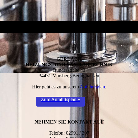
GERLACH
HEIZUNGS- UND SANITÄRTECHNIK
Bundesstraße 43
34431 Marsberg-Beringhausen
Hier geht es zu unserem
Anfahrtsplan
.
Zum Anfahrtsplan »
NEHMEN SIE KONTAKT AUF
Telefon: 02991 / 397